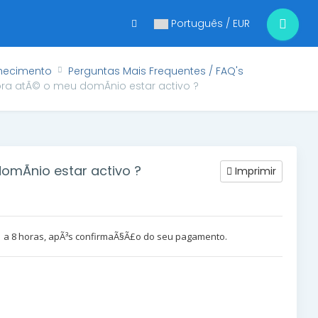
Português / EUR
hecimento
Perguntas Mais Frequentes / FAQ's
 atÃ© o meu domÃ­nio estar activo ?
Ã­nio estar activo ?
Imprimir
1 a 8 horas, apÃ³s confirmaÃ§Ã£o do seu pagamento.