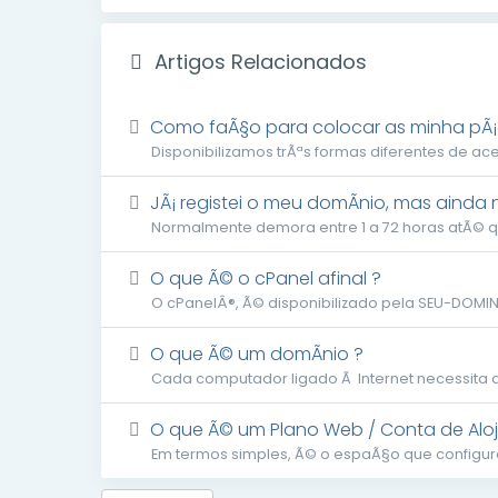
Artigos Relacionados
Como faÃ§o para colocar as minha pÃ¡g
Disponibilizamos trÃªs formas diferentes de ace
JÃ¡ registei o meu domÃ­nio, mas ainda
Normalmente demora entre 1 a 72 horas atÃ© que
O que Ã© o cPanel afinal ?
O cPanelÂ®, Ã© disponibilizado pela SEU-DOMIN
O que Ã© um domÃ­nio ?
Cada computador ligado Ã Internet necessita d
O que Ã© um Plano Web / Conta de Alo
Em termos simples, Ã© o espaÃ§o que configuram