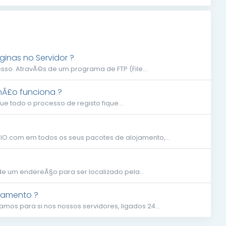
inas no Servidor ?
sso. AtravÃ©s de um programa de FTP (File...
 nÃ£o funciona ?
 todo o processo de registo fique...
IO.com em todos os seus pacotes de alojamento,...
e um endereÃ§o para ser localizado pela...
jamento ?
os para si nos nossos servidores, ligados 24...