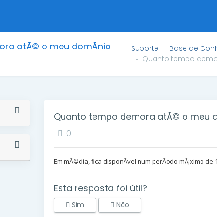
ra atÃ© o meu domÃ­nio
Suporte
Base de Con
Quanto tempo demora
Quanto tempo demora atÃ© o meu dom
0
Em mÃ©dia, fica disponÃ­vel num perÃ­odo mÃ¡ximo de 
Esta resposta foi útil?
Sim
Não