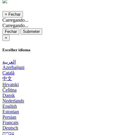
×
Fechar
Carregando...
Carregando...
Fechar
Submeter
×
Escolher idioma
العربية
Azerbaijani
Català
中文
Hrvatski
Čeština
Dansk
Nederlands
English
Estonian
Persian
Français
Deutsch
עברית