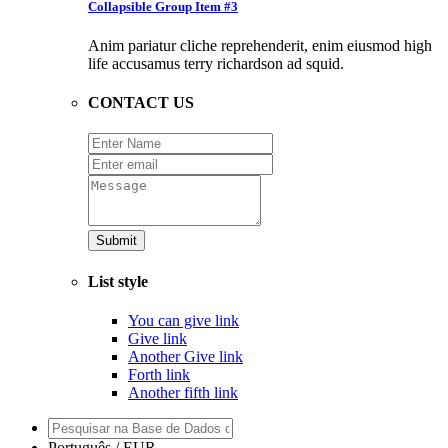
Collapsible Group Item #3
Anim pariatur cliche reprehenderit, enim eiusmod high
life accusamus terry richardson ad squid.
CONTACT US
Submit
List style
You can give link
Give link
Another Give link
Forth link
Another fifth link
Português / EUR