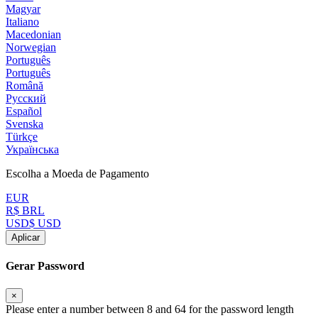
Magyar
Italiano
Macedonian
Norwegian
Português
Português
Română
Русский
Español
Svenska
Türkçe
Українська
Escolha a Moeda de Pagamento
EUR
R$ BRL
USD$ USD
Aplicar
Gerar Password
×
Please enter a number between 8 and 64 for the password length