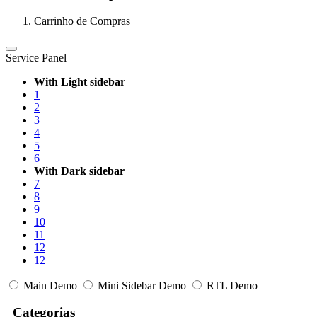
Carrinho de Compras
Service Panel
With Light sidebar
1
2
3
4
5
6
With Dark sidebar
7
8
9
10
11
12
12
Main Demo
Mini Sidebar Demo
RTL Demo
Categorias