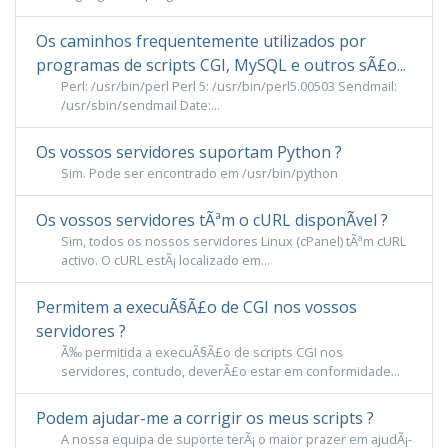
Os caminhos frequentemente utilizados por
programas de scripts CGI, MySQL e outros sÃ£o...
Perl: /usr/bin/perl Perl 5: /usr/bin/perl5.00503 Sendmail:
/usr/sbin/sendmail Date:...
Os vossos servidores suportam Python ?
Sim. Pode ser encontrado em /usr/bin/python
Os vossos servidores tÃªm o cURL disponÃ­vel ?
Sim, todos os nossos servidores Linux (cPanel) tÃªm cURL
activo. O cURL estÃ¡ localizado em...
Permitem a execuÃ§Ã£o de CGI nos vossos
servidores ?
Ã‰ permitida a execuÃ§Ã£o de scripts CGI nos
servidores, contudo, deverÃ£o estar em conformidade...
Podem ajudar-me a corrigir os meus scripts ?
A nossa equipa de suporte terÃ¡ o maior prazer em ajudÃ¡-