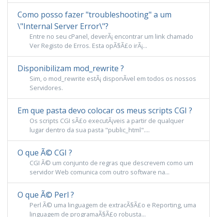
Como posso fazer "troubleshooting" a um
\"Internal Server Error\"?
Entre no seu cPanel, deverÃ¡ encontrar um link chamado
Ver Registo de Erros. Esta opÃ§Ã£o irÃ¡...
Disponibilizam mod_rewrite ?
Sim, o mod_rewrite estÃ¡ disponÃ­vel em todos os nossos
Servidores.
Em que pasta devo colocar os meus scripts CGI ?
Os scripts CGI sÃ£o executÃ¡veis a partir de qualquer
lugar dentro da sua pasta "public_html"....
O que Ã© CGI ?
CGI Ã© um conjunto de regras que descrevem como um
servidor Web comunica com outro software na...
O que Ã© Perl ?
Perl Ã© uma linguagem de extracÃ§Ã£o e Reporting, uma
linguagem de programaÃ§Ã£o robusta...